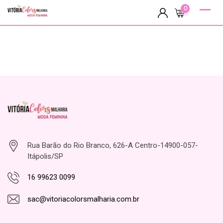
Skip
0
to
content
Rua Barão do Rio Branco, 626-A Centro-14900-057-
Itápolis/SP
16 99623 0099
sac@vitoriacolorsmalharia.com.br