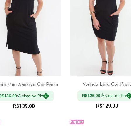
Vestido Lara Cor Pret
ido Midi Andreza Cor Preta
R$
126.00
À vista no Pix:
R$
136.00
À vista no Pix:
VER OPÇÕES
VER OPÇÕES
R$
129.00
R$
139.00
Espiar
r