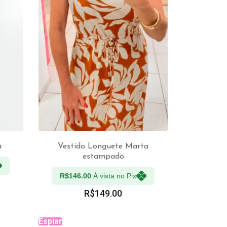
a
Vestido Longuete Marta
estampado
VER OPÇÕES
R$
146.00
À vista no Pix:
R$
149.00
Espiar