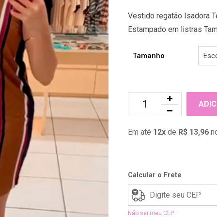
Vestido regatão Isadora Te
Estampado em listras Tam
Tamanho
ADIC
Em até
12x
de
R$ 13,96
no
Calcular o Frete
Não sei meu CEP