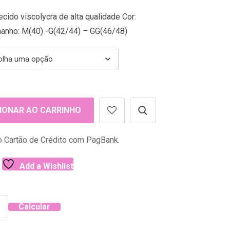
cido viscolycra de alta qualidade Cor:
anho: M(40) -G(42/44) – GG(46/48)
IONAR AO CARRINHO
 Cartão de Crédito com PagBank.
Add a Wishlist
Calcular