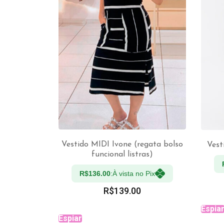
Vestido MIDI Ivone (regata bolso
Vest
funcional listras)
VER OPÇÕES
R$
136.00
À vista no Pix:
R$
139.00
Espia
Espiar