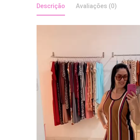
Descrição
Avaliações (0)
Tocador
de
vídeo