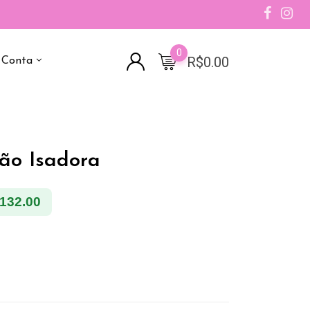
0
R$
0.00
 Conta
tão Isadora
132.00